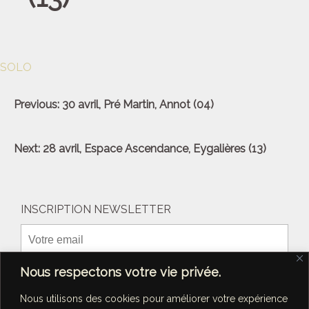
SOLO
Navigation
Previous:
30 avril, Pré Martin, Annot (04)
de
l’article
Next:
28 avril, Espace Ascendance, Eygalières (13)
INSCRIPTION NEWSLETTER
Nous respectons votre vie privée.
Nous utilisons des cookies pour améliorer votre expérience