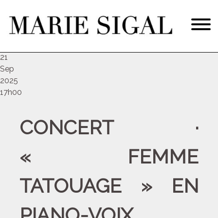
dim
21
Sep
2025
17h00
CONCERT ·
« FEMME
TATOUAGE » EN
PIANO-VOIX