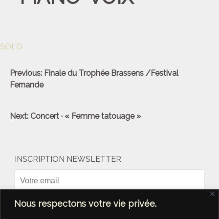
SOLO
Navigation
Previous:
Finale du Trophée Brassens /Festival
de
Fernande
l’article
Next:
Concert · « Femme tatouage »
INSCRIPTION NEWSLETTER
Nous respectons votre vie privée.