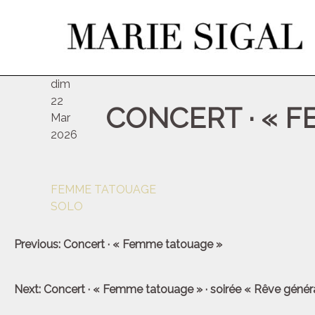
dim
22
CONCERT · « 
Mar
2026
FEMME TATOUAGE
SOLO
Navigation
Previous:
Concert · « Femme tatouage »
de
l’article
Next:
Concert · « Femme tatouage » · soirée « Rêve génér