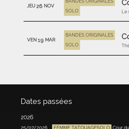
Co
BANDES ORIGINALES
26
JEU
NOV
SOLO
Le 
Co
BANDES ORIGINALES
19
VEN
MAR
SOLO
Thé
Dates passées
2026
25/07/2026
FEMME TATOUAGESOLO
Cour du