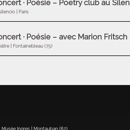
ncert · Poésie – Poetry club au Silen
silencio | Paris
ncert · Poésie – avec Marion Fritsch
âtre | Fontainebleau (75)
 Musée Ingres | Montauban (82)