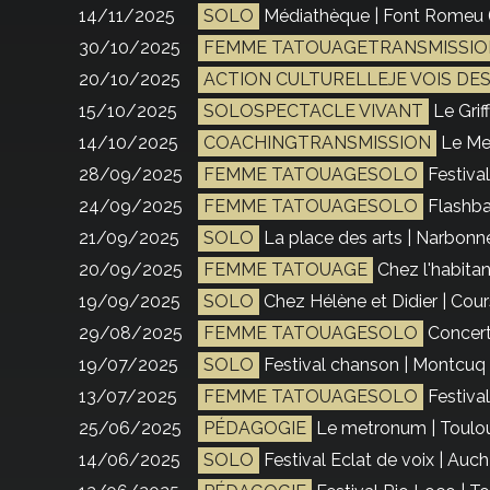
14/11/2025
SOLO
Médiathèque | Font Romeu 
30/10/2025
FEMME TATOUAGETRANSMISSIO
20/10/2025
ACTION CULTURELLEJE VOIS DE
15/10/2025
SOLOSPECTACLE VIVANT
Le Grif
14/10/2025
COACHINGTRANSMISSION
Le Me
28/09/2025
FEMME TATOUAGESOLO
Festival
24/09/2025
FEMME TATOUAGESOLO
Flashba
21/09/2025
SOLO
La place des arts | Narbonne
20/09/2025
FEMME TATOUAGE
Chez l'habita
19/09/2025
SOLO
Chez Hélène et Didier | Cour
29/08/2025
FEMME TATOUAGESOLO
Concert 
19/07/2025
SOLO
Festival chanson | Montcuq 
13/07/2025
FEMME TATOUAGESOLO
Festiva
25/06/2025
PÉDAGOGIE
Le metronum | Toulou
14/06/2025
SOLO
Festival Eclat de voix | Auch