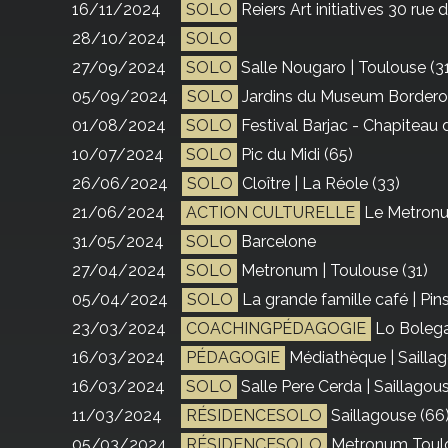
16/11/2024
SOLO
Reiers Art initiatives 30 rue 
28/10/2024
SOLO
27/09/2024
SOLO
Salle Nougaro | Toulouse (3
05/09/2024
SOLO
Jardins du Museum Borderou
01/08/2024
SOLO
Festival Barjac - Chapiteau 
10/07/2024
SOLO
Pic du Midi (65)
26/06/2024
SOLO
Cloître | La Réole (33)
21/06/2024
ACTION CULTURELLE
Le Metronu
31/05/2024
SOLO
Barcelone
27/04/2024
SOLO
Metronum | Toulouse (31)
05/04/2024
SOLO
La grande famille café | Pin
23/03/2024
COACHINGPÉDAGOGIE
Lo Bolega
16/03/2024
PÉDAGOGIE
Médiathèque | Sailla
16/03/2024
SOLO
Salle Pere Cerda | Saillagou
11/03/2024
RÉSIDENCESOLO
Saillagouse (66
05/03/2024
RÉSIDENCESOLO
Metronum Toulo