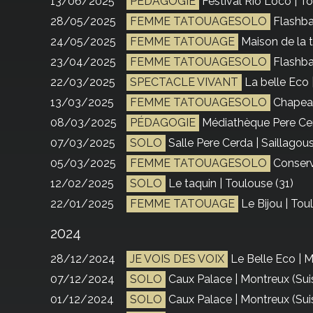
13/06/2025
PÉDAGOGIE
Festival Rio Loco | To
28/05/2025
FEMME TATOUAGESOLO
Flashba
24/05/2025
FEMME TATOUAGE
Maison de la 
23/04/2025
FEMME TATOUAGESOLO
Flashba
22/03/2025
SPECTACLE VIVANT
La belle Eco 
13/03/2025
FEMME TATOUAGESOLO
Chapeau
08/03/2025
PÉDAGOGIE
Médiathèque Pere Cer
07/03/2025
SOLO
Salle Pere Cerda | Saillagou
05/03/2025
FEMME TATOUAGESOLO
Conserv
12/02/2025
SOLO
Le taquin | Toulouse (31)
22/01/2025
FEMME TATOUAGE
Le Bijou | Tou
2024
28/12/2024
JE VOIS DES VOIX
Le Belle Eco | M
07/12/2024
SOLO
Caux Palace | Montreux (Sui
01/12/2024
SOLO
Caux Palace | Montreux (Sui