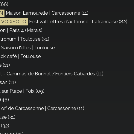
(66)
N
Maison Lamourelle | Carcassonne (11)
S VOIXSOLO
Festival Lettres d'automne | Lafrançaise (82)
fon | Paris 4 (Marais)
tronum | Toulouse (31)
 Saison d'elles | Toulouse
ck café | Toulouse
 (11)
nt - Cammas de Bonnet /Fontiers Cabardès (11)
san (11)
sur Place | Foix (09)
(46)
l off de Carcassonne | Carcassonne (11)
se (31)
 (32)