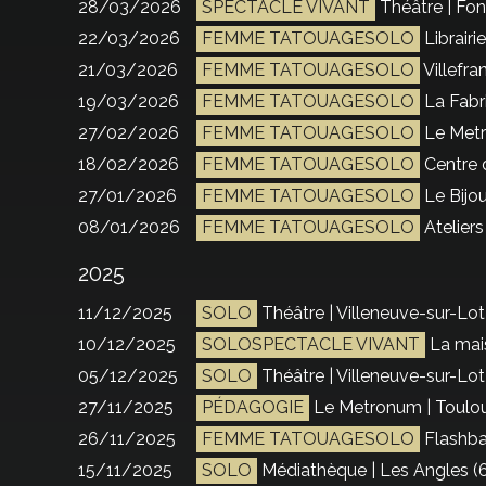
28/03/2026
SPECTACLE VIVANT
Théâtre | Fon
22/03/2026
FEMME TATOUAGESOLO
Librair
21/03/2026
FEMME TATOUAGESOLO
Villefr
19/03/2026
FEMME TATOUAGESOLO
La Fabri
27/02/2026
FEMME TATOUAGESOLO
Le Metr
18/02/2026
FEMME TATOUAGESOLO
Centre 
27/01/2026
FEMME TATOUAGESOLO
Le Bijou
08/01/2026
FEMME TATOUAGESOLO
Ateliers
2025
11/12/2025
SOLO
Théâtre | Villeneuve-sur-Lot
10/12/2025
SOLOSPECTACLE VIVANT
La mais
05/12/2025
SOLO
Théâtre | Villeneuve-sur-Lot
27/11/2025
PÉDAGOGIE
Le Metronum | Toulou
26/11/2025
FEMME TATOUAGESOLO
Flashba
15/11/2025
SOLO
Médiathèque | Les Angles (