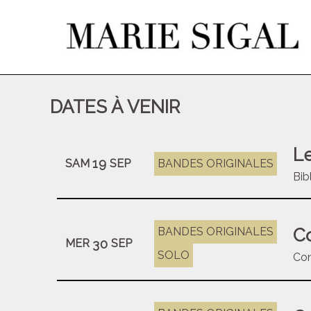
DATES À VENIR
Le
19
SAM
SEP
BANDES ORIGINALES
Bib
Co
BANDES ORIGINALES
30
MER
SEP
SOLO
Con