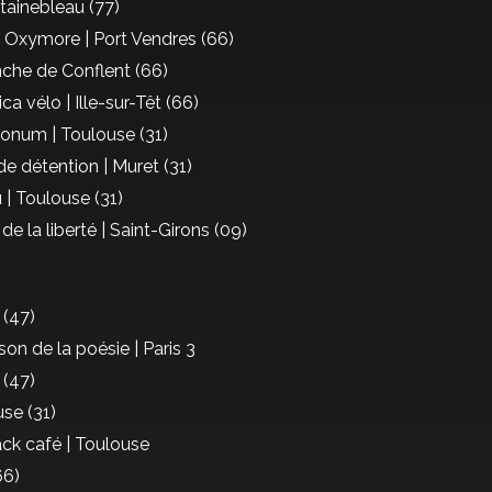
tainebleau (77)
ie Oxymore | Port Vendres (66)
anche de Conflent (66)
ca vélo | Ille-sur-Têt (66)
onum | Toulouse (31)
de détention | Muret (31)
 | Toulouse (31)
 de la liberté | Saint-Girons (09)
 (47)
on de la poésie | Paris 3
 (47)
se (31)
ck café | Toulouse
66)