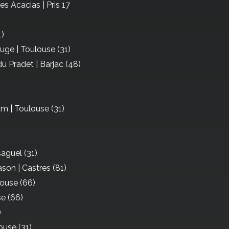
des Acacias | Pris 17
1)
ge | Toulouse (31)
du Pradet | Barjac (48)
m | Toulouse (31)
saguel (31)
son | Castres (81)
gouse (66)
se (66)
)
use (31)