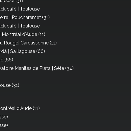
ulouse (31)
ck café | Toulouse
terre | Poucharamet (31)
ck café | Toulouse
| Montréal d'Aude (11)
 Rouge| Carcassonne (11)
dà | Saillagouse (66)
se (66)
atoire Manitas de Plata | Sète (34)
louse (31)
ontréal d'Aude (11)
sse)
sse)