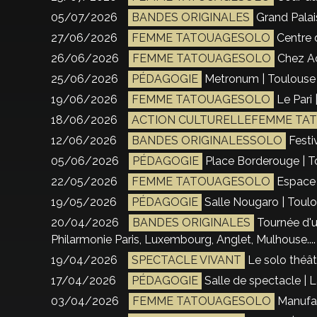
05/07/2026
BANDES ORIGINALES
Grand Palais
27/06/2026
FEMME TATOUAGESOLO
Centre 
26/06/2026
FEMME TATOUAGESOLO
Chez Ad
25/06/2026
PÉDAGOGIE
Metronum | Toulouse 
19/06/2026
FEMME TATOUAGESOLO
Le Pari 
18/06/2026
ACTION CULTURELLEFEMME TA
12/06/2026
BANDES ORIGINALESSOLO
Festiv
05/06/2026
PÉDAGOGIE
Place Borderouge | T
22/05/2026
FEMME TATOUAGESOLO
Espace 
19/05/2026
PÉDAGOGIE
Salle Nougaro | Toulo
20/04/2026
BANDES ORIGINALES
Tournée d'u
Philarmonie Paris, Luxembourg, Anglet, Mulhouse....
19/04/2026
SPECTACLE VIVANT
Le solo théâtr
17/04/2026
PÉDAGOGIE
Salle de spectacle | 
03/04/2026
FEMME TATOUAGESOLO
Manufac