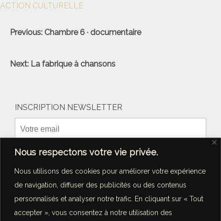
ACTION CULTURELLE
Navigation
Previous:
Chambre 6 · documentaire
de
l’article
Next:
La fabrique à chansons
INSCRIPTION NEWSLETTER
Nous respectons votre vie privée.
Nous utilisons des cookies pour améliorer votre expérience
de navigation, diffuser des publicités ou des contenus
personnalisés et analyser notre trafic. En cliquant sur « Tout
accepter », vous consentez à notre utilisation des