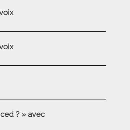
voix
voix
nced ? » avec