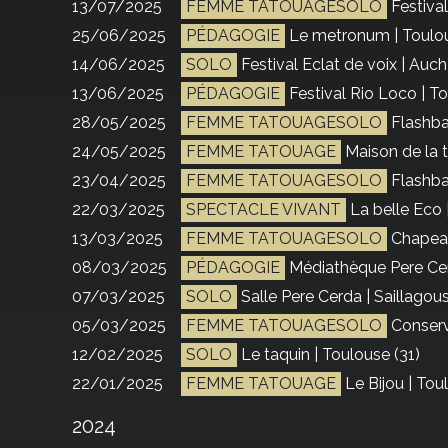
13/07/2025
FEMME TATOUAGESOLO
Festiva
25/06/2025
PÉDAGOGIE
Le metronum | Toulou
14/06/2025
SOLO
Festival Eclat de voix | Auch
13/06/2025
PÉDAGOGIE
Festival Rio Loco | To
28/05/2025
FEMME TATOUAGESOLO
Flashba
24/05/2025
FEMME TATOUAGE
Maison de la 
23/04/2025
FEMME TATOUAGESOLO
Flashba
22/03/2025
SPECTACLE VIVANT
La belle Eco 
13/03/2025
FEMME TATOUAGESOLO
Chapeau
08/03/2025
PÉDAGOGIE
Médiathèque Pere Cer
07/03/2025
SOLO
Salle Pere Cerda | Saillagou
05/03/2025
FEMME TATOUAGESOLO
Conserv
12/02/2025
SOLO
Le taquin | Toulouse (31)
22/01/2025
FEMME TATOUAGE
Le Bijou | Tou
2024