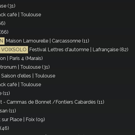
se (31)
ck café | Toulouse
66)
(66)
N
Maison Lamourelle | Carcassonne (11)
S VOIXSOLO
Festival Lettres d'automne | Lafrançaise (82)
fon | Paris 4 (Marais)
tronum | Toulouse (31)
 Saison d'elles | Toulouse
ck café | Toulouse
 (11)
nt - Cammas de Bonnet /Fontiers Cabardès (11)
san (11)
sur Place | Foix (09)
(46)