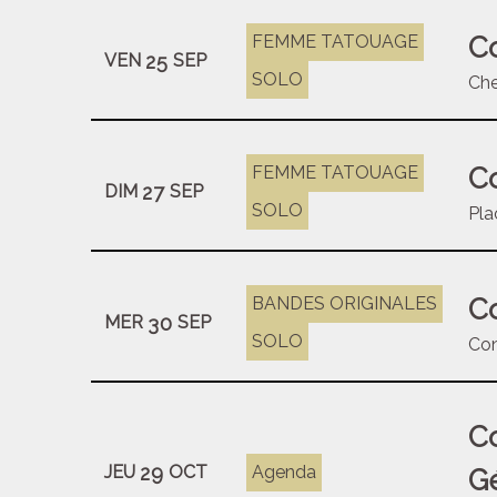
Co
FEMME TATOUAGE
25
VEN
SEP
SOLO
Che
Co
FEMME TATOUAGE
27
DIM
SEP
SOLO
Pla
Co
BANDES ORIGINALES
30
MER
SEP
SOLO
Con
Co
29
JEU
OCT
Agenda
Gé