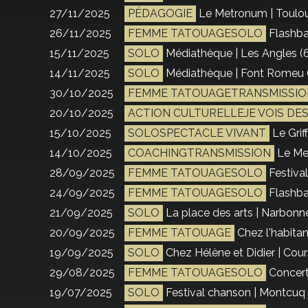
27/11/2025
PÉDAGOGIE
Le Metronum | Toulou
26/11/2025
FEMME TATOUAGESOLO
Flashba
15/11/2025
SOLO
Médiathèque | Les Angles (
14/11/2025
SOLO
Médiathèque | Font Romeu 
30/10/2025
FEMME TATOUAGETRANSMISSIO
20/10/2025
ACTION CULTURELLEJE VOIS DE
15/10/2025
SOLOSPECTACLE VIVANT
Le Grif
14/10/2025
COACHINGTRANSMISSION
Le Me
28/09/2025
FEMME TATOUAGESOLO
Festival
24/09/2025
FEMME TATOUAGESOLO
Flashba
21/09/2025
SOLO
La place des arts | Narbonne
20/09/2025
FEMME TATOUAGE
Chez l'habita
19/09/2025
SOLO
Chez Hélène et Didier | Cour
29/08/2025
FEMME TATOUAGESOLO
Concert 
19/07/2025
SOLO
Festival chanson | Montcuq 