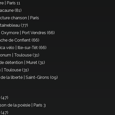
e | Paris 11
Lacaune (81)
ture chanson | Paris
tainebleau (77)
ie Oxymore | Port Vendres (66)
anche de Conflent (66)
ca vélo | Ille-sur-Têt (66)
onum | Toulouse (31)
de détention | Muret (31)
 | Toulouse (31)
 de la liberté | Saint-Girons (09)
 (47)
on de la poésie | Paris 3
 (47)