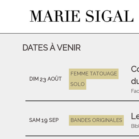
DATES À VENIR
Co
FEMME TATOUAGE
23
DIM
AOÛT
du
SOLO
Fac
Le
19
SAM
SEP
BANDES ORIGINALES
Bib