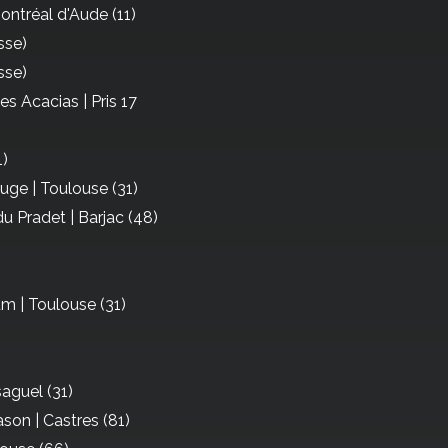
ontréal d'Aude (11)
sse)
sse)
des Acacias | Pris 17
1)
ge | Toulouse (31)
du Pradet | Barjac (48)
m | Toulouse (31)
saguel (31)
son | Castres (81)