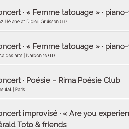
ncert · « Femme tatouage » · piano-
z Hélène et Didier| Gruissan (11)
ncert · « Femme tatouage » · piano-
ce des arts | Narbonne (11)
ncert · Poésie – Rima Poésie Club
sulat | Paris
ncert improvisé · « Are you experie
rald Toto & friends