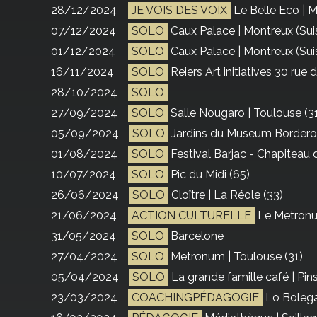
28/12/2024
JE VOIS DES VOIX
Le Belle Eco | M
07/12/2024
SOLO
Caux Palace | Montreux (Sui
01/12/2024
SOLO
Caux Palace | Montreux (Sui
16/11/2024
SOLO
Reiers Art initiatives 30 rue 
28/10/2024
SOLO
27/09/2024
SOLO
Salle Nougaro | Toulouse (3
05/09/2024
SOLO
Jardins du Museum Borderou
01/08/2024
SOLO
Festival Barjac - Chapiteau 
10/07/2024
SOLO
Pic du Midi (65)
26/06/2024
SOLO
Cloître | La Réole (33)
21/06/2024
ACTION CULTURELLE
Le Metronu
31/05/2024
SOLO
Barcelone
27/04/2024
SOLO
Metronum | Toulouse (31)
05/04/2024
SOLO
La grande famille café | Pin
23/03/2024
COACHINGPÉDAGOGIE
Lo Bolega