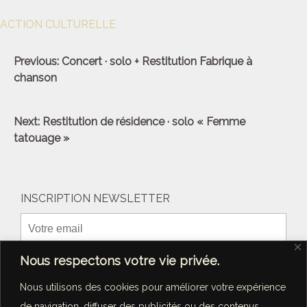
ACTION CULTURELLE
Navigation
Previous:
Concert · solo + Restitution Fabrique à
de
chanson
l’article
Next:
Restitution de résidence · solo « Femme
tatouage »
INSCRIPTION NEWSLETTER
Nous respectons votre vie privée.
Nous utilisons des cookies pour améliorer votre expérience
de navigation, diffuser des publicités ou des contenus