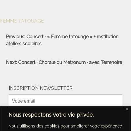
FEMME TATOUAGE
Navigation
Previous:
Concert · « Femme tatouage » + restitution
de
ateliers scolaires
l’article
Next:
Concert · Chorale du Metronum · avec Terrenoire
INSCRIPTION NEWSLETTER
Nous respectons votre vie privée.
Nous utilisons des cookies pour améliorer votre expérience