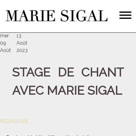
Du
au
dim
mer
13
09
Août
Août
2023
STAGE DE CHANT
AVEC MARIE SIGAL
PÉDAGOGIE
Navigation