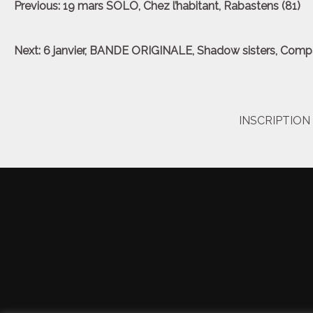
Previous:
19 mars SOLO, Chez l’habitant, Rabastens (81)
de
l’article
Next:
6 janvier, BANDE ORIGINALE, Shadow sisters, Compag
INSCRIPTIO