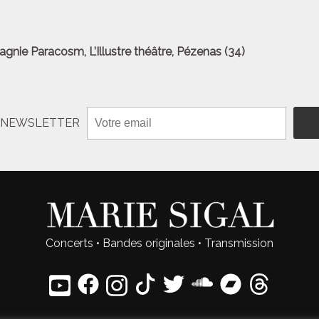
nie Paracosm, L’Illustre théâtre, Pézenas (34)
N NEWSLETTER
Concerts
•
Bandes originales
•
Transmission