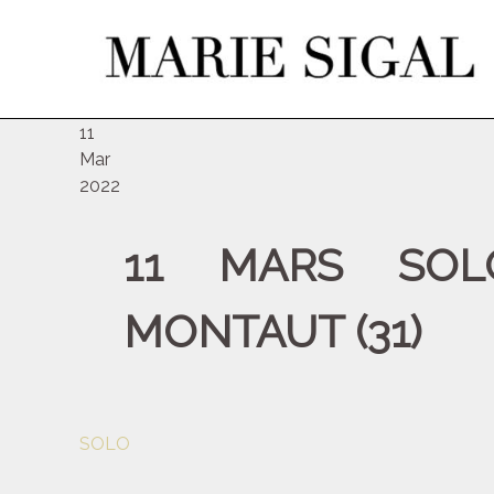
ven
11
Mar
2022
11 MARS SOLO
MONTAUT (31)
SOLO
Navigation