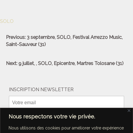
SOLO
Navigation
Previous:
3 septembre, SOLO, Festival Arrezzo Music,
de
Saint-Sauveur (31)
l’article
Next:
9 juillet, , SOLO, Epicentre, Martres Tolosane (31)
INSCRIPTION NEWSLETTER
Nous respectons votre vie privée.
Nous utilisons des cookies pour améliorer votre expérience