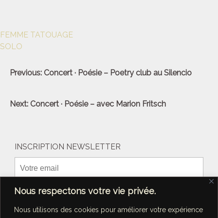
FEMME TATOUAGE
SOLO
Navigation
Previous:
Concert · Poésie – Poetry club au Silencio
de
l’article
Next:
Concert · Poésie – avec Marion Fritsch
INSCRIPTION NEWSLETTER
Nous respectons votre vie privée.
Nous utilisons des cookies pour améliorer votre expérience