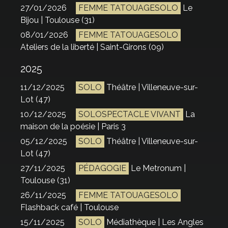
27/01/2026
FEMME TATOUAGESOLO
Le
Bijou | Toulouse (31)
08/01/2026
FEMME TATOUAGESOLO
Ateliers de la liberté | Saint-Girons (09)
2025
11/12/2025
SOLO
Théâtre | Villeneuve-sur-
Lot (47)
10/12/2025
SOLOSPECTACLE VIVANT
La
maison de la poésie | Paris 3
05/12/2025
SOLO
Théâtre | Villeneuve-sur-
Lot (47)
27/11/2025
PÉDAGOGIE
Le Metronum |
Toulouse (31)
26/11/2025
FEMME TATOUAGESOLO
Flashback café | Toulouse
15/11/2025
SOLO
Médiathèque | Les Angles