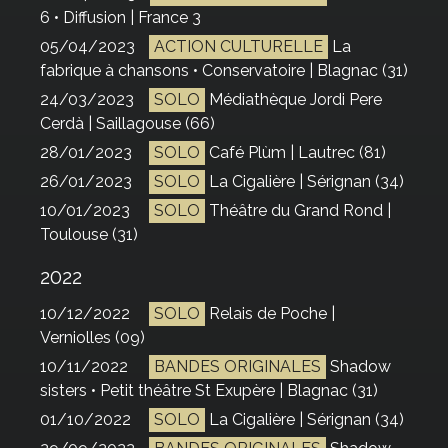
6 • Diffusion | France 3
05/04/2023
ACTION CULTURELLE
La
fabrique à chansons • Conservatoire | Blagnac (31)
24/03/2023
SOLO
Médiathèque Jordi Pere
Cerdà | Saillagouse (66)
28/01/2023
SOLO
Café Plùm | Lautrec (81)
26/01/2023
SOLO
La Cigalière | Sérignan (34)
10/01/2023
SOLO
Théâtre du Grand Rond |
Toulouse (31)
2022
10/12/2022
SOLO
Relais de Poche |
Verniolles (09)
10/11/2022
BANDES ORIGINALES
Shadow
sisters • Petit théâtre St Exupère | Blagnac (31)
01/10/2022
SOLO
La Cigalière | Sérignan (34)