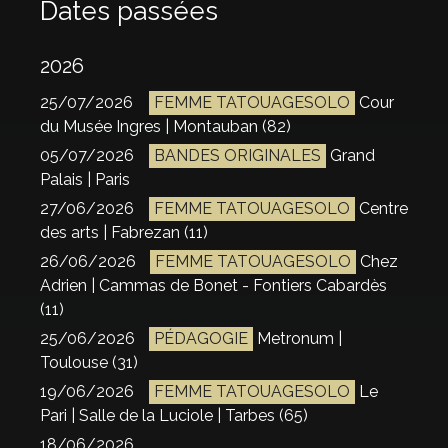
Dates passées
2026
25/07/2026
FEMME TATOUAGESOLO
Cour
du Musée Ingres | Montauban (82)
05/07/2026
BANDES ORIGINALES
Grand
Palais | Paris
27/06/2026
FEMME TATOUAGESOLO
Centre
des arts | Fabrezan (11)
26/06/2026
FEMME TATOUAGESOLO
Chez
Adrien | Cammas de Bonet - Fontiers Cabardès
(11)
25/06/2026
PÉDAGOGIE
Metronum |
Toulouse (31)
19/06/2026
FEMME TATOUAGESOLO
Le
Pari | Salle de la Luciole | Tarbes (65)
18/06/2026