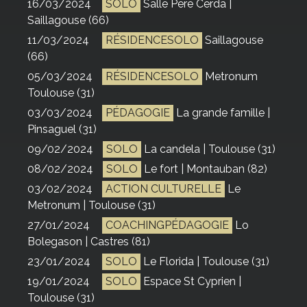
16/03/2024
SOLO
Salle Pere Cerda |
Saillagouse (66)
11/03/2024
RÉSIDENCESOLO
Saillagouse
(66)
05/03/2024
RÉSIDENCESOLO
Metronum
Toulouse (31)
03/03/2024
PÉDAGOGIE
La grande famille |
Pinsaguel (31)
09/02/2024
SOLO
La candela | Toulouse (31)
08/02/2024
SOLO
Le fort | Montauban (82)
03/02/2024
ACTION CULTURELLE
Le
Metronum | Toulouse (31)
27/01/2024
COACHINGPÉDAGOGIE
Lo
Bolegason | Castres (81)
23/01/2024
SOLO
Le Florida | Toulouse (31)
19/01/2024
SOLO
Espace St Cyprien |
Toulouse (31)