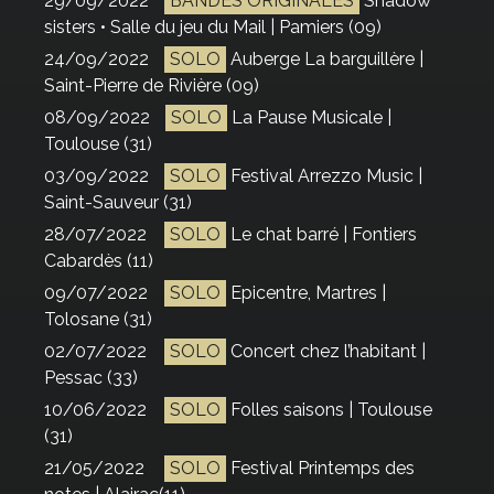
29/09/2022
BANDES ORIGINALES
Shadow
sisters • Salle du jeu du Mail | Pamiers (09)
24/09/2022
SOLO
Auberge La barguillère |
Saint-Pierre de Rivière (09)
08/09/2022
SOLO
La Pause Musicale |
Toulouse (31)
03/09/2022
SOLO
Festival Arrezzo Music |
Saint-Sauveur (31)
28/07/2022
SOLO
Le chat barré | Fontiers
Cabardès (11)
09/07/2022
SOLO
Epicentre, Martres |
Tolosane (31)
02/07/2022
SOLO
Concert chez l’habitant |
Pessac (33)
10/06/2022
SOLO
Folles saisons | Toulouse
(31)
21/05/2022
SOLO
Festival Printemps des