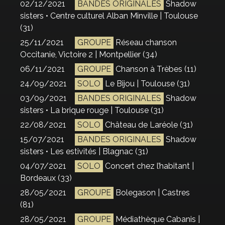
02/12/2021
BANDES ORIGINALES
Shadow
sisters • Centre culturel Alban Minville | Toulouse
(31)
25/11/2021
GROUPE
Réseau chanson
Occitanie, Victoire 2 | Montpellier (34)
06/11/2021
GROUPE
Chanson à Trèbes (11)
24/09/2021
SOLO
Le Bijou | Toulouse (31)
03/09/2021
BANDES ORIGINALES
Shadow
sisters • La brique rouge | Toulouse (31)
22/08/2021
SOLO
Château de Laréole (31)
15/07/2021
BANDES ORIGINALES
Shadow
sisters • Les estivités | Blagnac (31)
04/07/2021
SOLO
Concert chez l’habitant |
Bordeaux (33)
28/05/2021
GROUPE
Bolegason | Castres
(81)
28/05/2021
GROUPE
Médiathèque Cabanis |