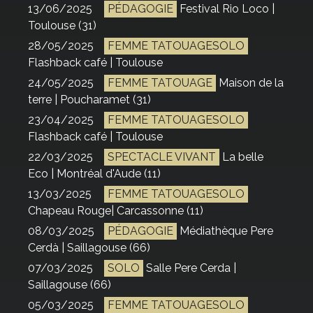
13/06/2025
PÉDAGOGIE
Festival Rio Loco |
Toulouse (31)
28/05/2025
FEMME TATOUAGESOLO
Flashback café | Toulouse
24/05/2025
FEMME TATOUAGE
Maison de la
terre | Poucharamet (31)
23/04/2025
FEMME TATOUAGESOLO
Flashback café | Toulouse
22/03/2025
SPECTACLE VIVANT
La belle
Eco | Montréal d'Aude (11)
13/03/2025
FEMME TATOUAGESOLO
Chapeau Rouge| Carcassonne (11)
08/03/2025
PÉDAGOGIE
Médiathèque Pere
Cerdà | Saillagouse (66)
07/03/2025
SOLO
Salle Pere Cerda |
Saillagouse (66)
05/03/2025
FEMME TATOUAGESOLO