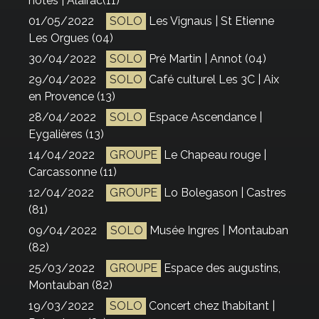
notes | Alairac(11)
01/05/2022
SOLO
Les Vignaus | St Etienne
Les Orgues (04)
30/04/2022
SOLO
Pré Martin | Annot (04)
29/04/2022
SOLO
Café culturel Les 3C | Aix
en Provence (13)
28/04/2022
SOLO
Espace Ascendance |
Eygalières (13)
14/04/2022
GROUPE
Le Chapeau rouge |
Carcassonne (11)
12/04/2022
GROUPE
Lo Bolegason | Castres
(81)
09/04/2022
SOLO
Musée Ingres | Montauban
(82)
25/03/2022
GROUPE
Espace des augustins,
Montauban (82)
19/03/2022
SOLO
Concert chez l’habitant |