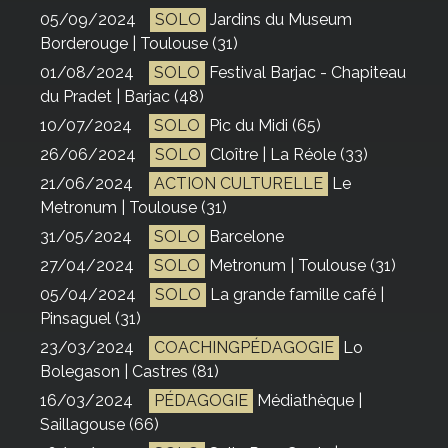
05/09/2024
SOLO
Jardins du Museum
Borderouge | Toulouse (31)
01/08/2024
SOLO
Festival Barjac - Chapiteau
du Pradet | Barjac (48)
10/07/2024
SOLO
Pic du Midi (65)
26/06/2024
SOLO
Cloître | La Réole (33)
21/06/2024
ACTION CULTURELLE
Le
Metronum | Toulouse (31)
31/05/2024
SOLO
Barcelone
27/04/2024
SOLO
Metronum | Toulouse (31)
05/04/2024
SOLO
La grande famille café |
Pinsaguel (31)
23/03/2024
COACHINGPÉDAGOGIE
Lo
Bolegason | Castres (81)
16/03/2024
PÉDAGOGIE
Médiathèque |
Saillagouse (66)