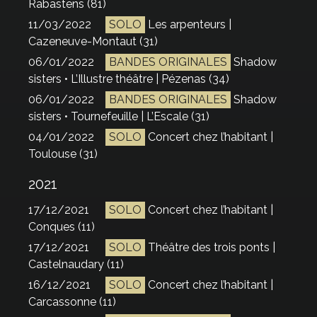
Rabastens (81)
11/03/2022
SOLO
Les arpenteurs |
Cazeneuve-Montaut (31)
06/01/2022
BANDES ORIGINALES
Shadow
sisters • L’Illustre théâtre | Pézenas (34)
06/01/2022
BANDES ORIGINALES
Shadow
sisters • Tournefeuille | L’Escale (31)
04/01/2022
SOLO
Concert chez l’habitant |
Toulouse (31)
2021
17/12/2021
SOLO
Concert chez l’habitant |
Conques (11)
17/12/2021
SOLO
Théâtre des trois ponts |
Castelnaudary (11)
16/12/2021
SOLO
Concert chez l’habitant |
Carcassonne (11)