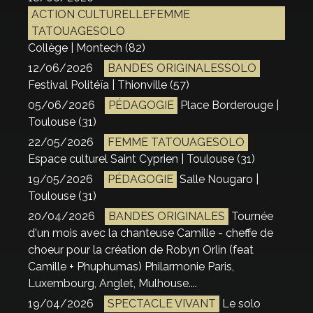
ACTION CULTURELLEFEMME
TATOUAGESOLO
Collège | Montech (82)
12/06/2026
BANDES ORIGINALESSOLO
Festival Politéïa | Thionville (57)
05/06/2026
PÉDAGOGIE
Place Borderouge |
Toulouse (31)
22/05/2026
FEMME TATOUAGESOLO
Espace culturel Saint Cyprien | Toulouse (31)
19/05/2026
PÉDAGOGIE
Salle Nougaro |
Toulouse (31)
20/04/2026
BANDES ORIGINALES
Tournée
d'un mois avec la chanteuse Camille - cheffe de
choeur pour la création de Robyn Orlin (feat
Camille + Phuphumas) Philarmonie Paris,
Luxembourg, Anglet, Mulhouse....
19/04/2026
SPECTACLE VIVANT
Le solo