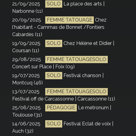
21/09/2025
SOLO
La place des arts |
Narbonne (11)
20/09/2025
FEMME TATOUAGE
Chez
l'habitant - Cammas de Bonnet /Fontiers
Cabardès (11)
19/09/2025
SOLO
Chez Hélène et Didier |
Coursan (11)
29/08/2025
FEMME TATOUAGESOLO
Concert sur Place | Foix (09)
19/07/2025
SOLO
Festival chanson |
Montcuq (46)
13/07/2025
FEMME TATOUAGESOLO
Festival off de Carcassonne | Carcassonne (11)
25/06/2025
PÉDAGOGIE
Le metronum |
Toulouse (31)
14/06/2025
SOLO
Festival Eclat de voix |
Auch (32)