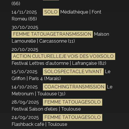
(66)
14/11/2025
SOLO
Médiathèque | Font
Romeu (66)
30/10/2025
FEMME TATOUAGETRANSMISSION
Maison
Lamourelle | Carcassonne (11)
20/10/2025
ACTION CULTURELLEJE VOIS DES VOIXSOLO
Festival Lettres d'automne | Lafrançaise (82)
15/10/2025
SOLOSPECTACLE VIVANT
Le
Griffon | Paris 4 (Marais)
14/10/2025
COACHINGTRANSMISSION
Le
Metronum | Toulouse (31)
28/09/2025
FEMME TATOUAGESOLO
Festival Saison d'elles | Toulouse
24/09/2025
FEMME TATOUAGESOLO
Flashback café | Toulouse