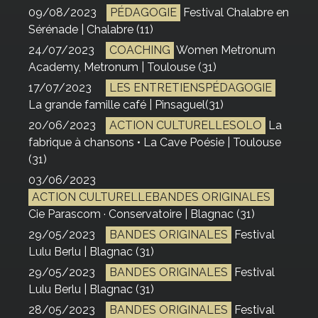
09/08/2023
PÉDAGOGIE
Festival Chalabre en
Sérénade | Chalabre (11)
24/07/2023
COACHING
Women Metronum
Academy, Metronum | Toulouse (31)
17/07/2023
LES ENTRETIENSPÉDAGOGIE
La grande famille café | Pinsaguel(31)
20/06/2023
ACTION CULTURELLESOLO
La
fabrique à chansons • La Cave Poésie | Toulouse
(31)
03/06/2023
ACTION CULTURELLEBANDES ORIGINALES
Cie Parascom · Conservatoire | Blagnac (31)
29/05/2023
BANDES ORIGINALES
Festival
Lulu Berlu | Blagnac (31)
29/05/2023
BANDES ORIGINALES
Festival
Lulu Berlu | Blagnac (31)
28/05/2023
BANDES ORIGINALES
Festival