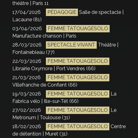
théâtre | Paris 11
17/04/2026
PÉDAGOGIE
Salle de spectacle |
Lacaune (81)
03/04/2026
FEMME TATOUAGESOLO
Manufacture chanson | Paris
28/03/2026
SPECTACLE VIVANT
Théâtre |
Fontainebleau (77)
22/03/2026
FEMME TATOUAGESOLO
Librairie Oxymore | Port Vendres (66)
21/03/2026
FEMME TATOUAGESOLO
Villefranche de Conflent (66)
19/03/2026
FEMME TATOUAGESOLO
La
Fabrica vélo | Ille-sur-Têt (66)
27/02/2026
FEMME TATOUAGESOLO
Le
Metronum | Toulouse (31)
18/02/2026
FEMME TATOUAGESOLO
Centre
de détention | Muret (31)