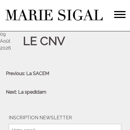
dim
09
LE CNV
Août
2026
Navigation
Previous:
La SACEM
de
l’article
Next:
La spedidam
INSCRIPTION NEWSLETTER