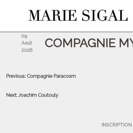
dim
09
COMPAGNIE MY
Août
2026
Navigation
Previous:
Compagnie Paracosm
de
l’article
Next:
Joachim Coutouly
INSCRIPTIO