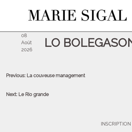
sam
08
LO BOLEGASO
Août
2026
Navigation
Previous:
La couveuse management
de
l’article
Next:
Le Rio grande
INSCRIPTIO