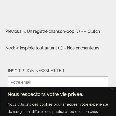
Navigation
Previous:
« Un registre chanson-pop (…) » – Clutch
de
l’article
Next:
« Inspirée tout autant (…) – Nos enchanteurs
INSCRIPTION NEWSLETTER
Nous respectons votre vie privée.
Nous utilisons des cookies pour améliorer votre expérience
de navigation, diffuser des publicités ou des contenus