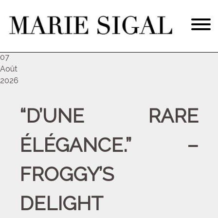
ven
07
Août
2026
“D’UNE RARE
ÉLÉGANCE.” –
FROGGY’S
DELIGHT